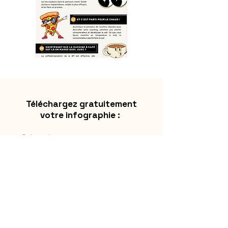
Téléchargez gratuitement
votre infographie :
Prénom
*
Nom de famille
*
E‑mail
*