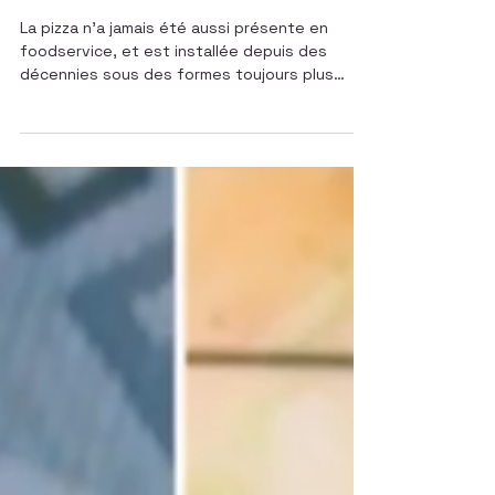
Ebook Mieux Comprendre
: La Pizza
La pizza n’a jamais été aussi présente en
foodservice, et est installée depuis des
décennies sous des formes toujours plus
nombreuses. Malgré son omniprésence dans
les usages, sa puissance en livraison et son
ancrage profond dans la restauration du
quotidien, la pizza conserve encore un
potentiel considérable. À l’heure où les
consommateurs arbitrent davantage, entre
contraintes budgétaires, recherche de qualité
et envie de mieux manger, elle reste un
produit refuge évident,