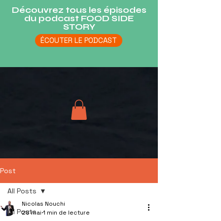
Découvrez tous les épisodes
du podcast FOOD SIDE
STORY
ÉCOUTER LE PODCAST
Post
All Posts
Nicolas Nouchi
All Posts
28 mai
1 min de lecture