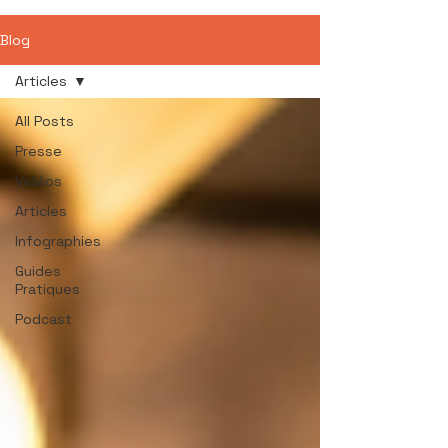
Blog
Articles
All Posts
Presse
Vidéos
Articles
Infographies
Guides
Pratiques
Podcast