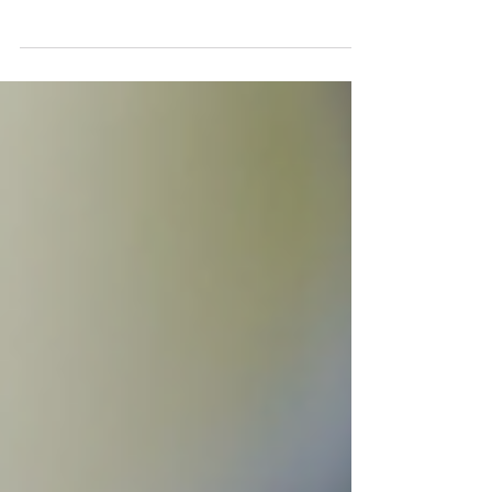
Version A - la mauvaise exécution Il est 12h35.
Thomas pousse la porte. Personne ne lève les
yeux. Il attend. Quelqu'un finit par arriver, lui
désigne une table du menton - celle du fond,
près des toilettes, à côté d'un pilier (les
tables où l'on met les gens moches dans les
restaurants plus branchés). Il s'assoit. La
carte arrive trente secondes plus tard, posée
sans un mot. Il la parcourt. Rien ne l'interpelle
vraiment. Il repère "plat