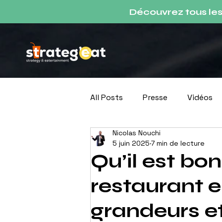
Découvrez tous le
All Posts
Presse
Vidéos
Nicolas Nouchi
Podcast
5 juin 2025
7 min de lecture
Qu’il est bo
restaurant e
grandeurs et