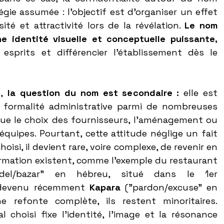
égie assumée : l’objectif est d’organiser un effet 
té et attractivité lors de la révélation. 
Le nom 
ne identité visuelle et conceptuelle puissante,
sprits et différencier l’établissement dès le 
,
 la question du nom est secondaire :
 elle est 
formalité administrative parmi de nombreuses 
que le choix des fournisseurs, l’aménagement ou 
quipes. Pourtant, cette attitude néglige un fait 
oisi, il devient rare, voire complexe, de revenir en 
arrière. Si les cas de transformation existent, comme l’exemple du restaurant 
rdel/bazar" en hébreu, situé dans le 1er 
 devenu récemment 
Kapara
 ("pardon/excuse" en 
e refonte complète, ils restent minoritaires. 
l choisi fixe l’identité, l’image et la résonance 