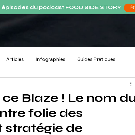
s épisodes du podcast FOOD SIDE STORY
É
Articles
Infographies
Guides Pratiques
n ce Blaze ! Le nom d
ntre folie des
 stratégie de