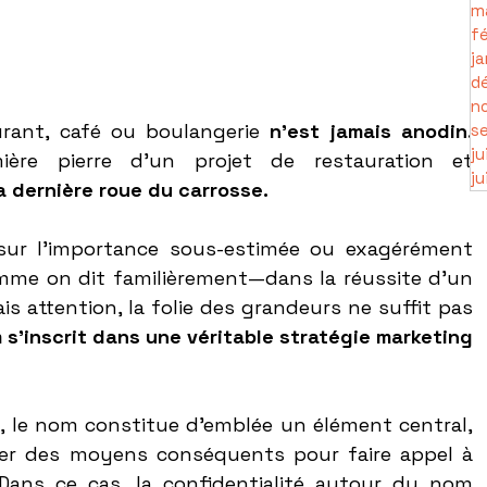
m
fé
ja
d
n
urant, café ou boulangerie 
n'est jamais anodin.
s
ju
ière pierre d’un projet de restauration et 
ju
a dernière roue du carrosse. 
 sur l’importance sous-estimée ou exagérément 
me on dit familièrement—dans la réussite d’un 
 attention, la folie des grandeurs ne suffit pas 
 s’inscrit dans une véritable stratégie marketing 
, le nom constitue d’emblée un élément central, 
ser des moyens conséquents pour faire appel à 
Dans ce cas, la confidentialité autour du nom 