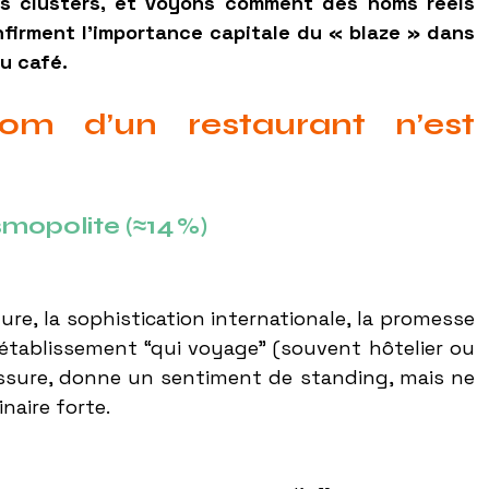
s clusters, et voyons comment des noms réels 
firment l’importance capitale du « blaze » dans 
u café.
om d’un restaurant n’est 
smopolite (≈14 %)
re, la sophistication internationale, la promesse 
établissement “qui voyage” (souvent hôtelier ou 
assure, donne un sentiment de standing, mais ne 
naire forte.