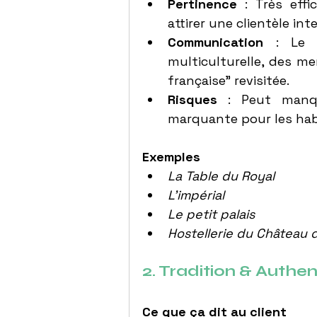
Pertinence
 : Très effi
attirer une clientèle int
Communication
 : Le 
multiculturelle, des me
française” revisitée.
Risques
 : Peut manqu
marquante pour les hab
Exemples
La Table du Royal
L’impérial
Le petit palais
Hostellerie du Château 
2. Tradition & Authent
Ce que ça dit au client