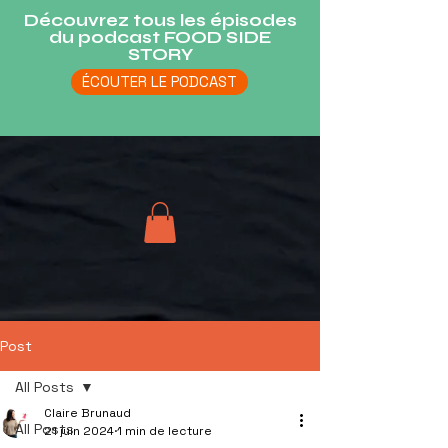
Découvrez tous les épisodes
du podcast FOOD SIDE
STORY
ÉCOUTER LE PODCAST
Post
All Posts
Claire Brunaud
All Posts
21 juin 2024
1 min de lecture