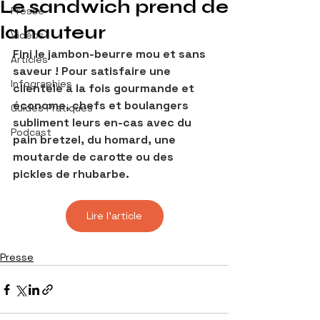
Le sandwich prend de
Presse
la hauteur
Vidéos
Fini le jambon-beurre mou et sans 
Articles
saveur ! Pour satisfaire une 
Infographies
clientèle à la fois gourmande et 
économe, chefs et boulangers 
Guides Pratiques
subliment leurs en-cas avec du 
Podcast
pain bretzel, du homard, une 
moutarde de carotte ou des 
pickles de rhubarbe.
Lire l'article
Presse