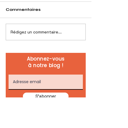
Commentaires
Rédigez un commentaire...
Nicolas Nouchi,
Strateg'eat a
Strateg'eat, présent
de TF1
chez BFM RMC
Abonnez-vous
à notre blog !
S'abonner
juillet 2026
(2)
2 posts