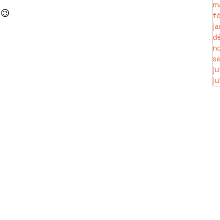
m
 😉
fé
ja
d
n
s
ju
ju