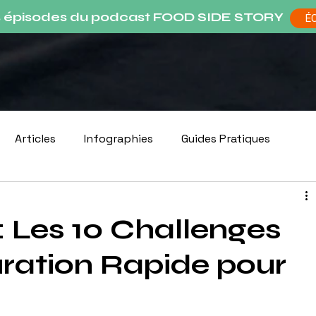
s épisodes du podcast FOOD SIDE STORY
É
Articles
Infographies
Guides Pratiques
: Les 10 Challenges
uration Rapide pour