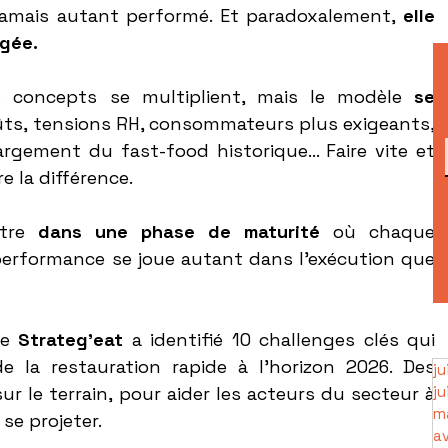
 jamais autant performé. Et paradoxalement, 
elle 
ngée.
s concepts se multiplient, mais le modèle 
se 
ts, tensions RH, consommateurs plus exigeants, 
rgement du fast-food historique… Faire vite et 
re la différence.
tre
 dans une phase de maturité
 où chaque 
performance se joue autant dans l’exécution que 
e 
Strateg’eat
 a identifié 10 challenges clés qui 
 la restauration rapide à l’horizon 2026. Des 
ju
r le terrain, pour aider les acteurs du secteur à 
ju
m
se projeter.
av