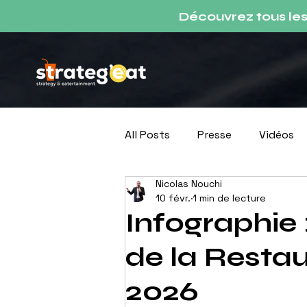
Découvrez tous le
All Posts
Presse
Vidéos
Nicolas Nouchi
Podcast
10 févr.
1 min de lecture
Infographie 
de la Resta
2026