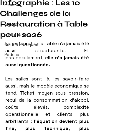
Infographie : Les 10
Presse
Challenges de la
Vidéos
Restauration à Table
Articles
pour 2026
Infographies
La restauration à table n’a jamais été 
Guides Pratiques
aussi structurante. Et 
Podcast
paradoxalement, 
elle n’a jamais été 
aussi questionnée.
Les salles sont là, les savoir-faire 
aussi, mais le modèle économique se 
tend. Ticket moyen sous pression, 
recul de la consommation d’alcool, 
coûts élevés, complexité 
opérationnelle et clients plus 
arbitrants :
 l’équation devient plus 
fine, plus technique, plus 