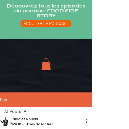
Découvrez tous les épisodes
du podcast FOOD SIDE
STORY
ÉCOUTER LE PODCAST
Post
All Posts
Nicolas Nouchi
All Posts
24 févr.
1 min de lecture