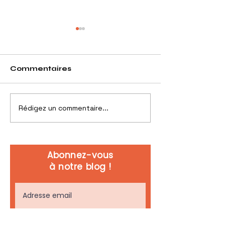
Commentaires
Rédigez un commentaire...
Mieux comprendre •
INSTANT SAL
Le Fast Casual •
JT du Sirha E
Episode 1
: 2ème jour
Abonnez-vous
à notre blog !
S'abonner