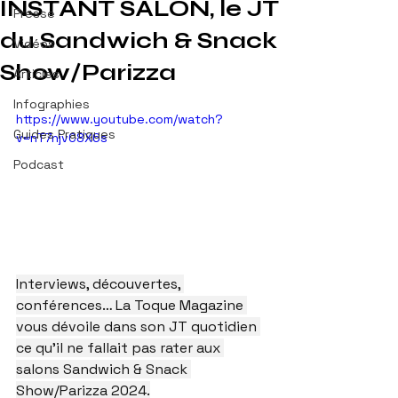
INSTANT SALON, le JT
Presse
du Sandwich & Snack
Vidéos
Show/Parizza
Articles
Infographies
https://www.youtube.com/watch?
Guides Pratiques
v=nT7njvC8X6s
Podcast
Interviews, découvertes, 
conférences… La Toque Magazine 
vous dévoile dans son JT quotidien 
ce qu’il ne fallait pas rater aux 
salons Sandwich & Snack 
Show/Parizza 2024.