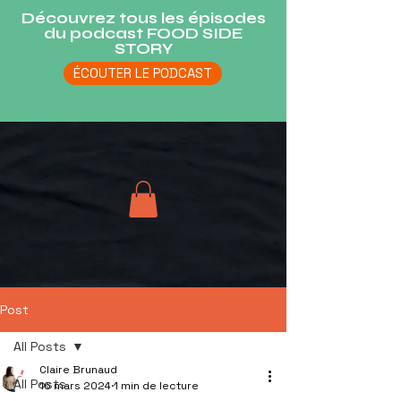
Découvrez tous les épisodes
du podcast FOOD SIDE
STORY
ÉCOUTER LE PODCAST
Post
All Posts
Claire Brunaud
All Posts
16 mars 2024
1 min de lecture